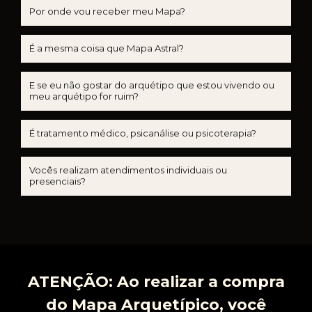
Por onde vou receber meu Mapa?
É a mesma coisa que Mapa Astral?
E se eu não gostar do arquétipo que estou vivendo ou
meu arquétipo for ruim?
É tratamento médico, psicanálise ou psicoterapia?
Vocês realizam atendimentos individuais ou
presenciais?
ATENÇÃO: Ao realizar a compra
do Mapa Arquetípico, você