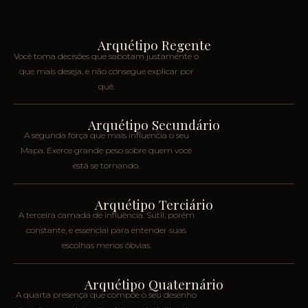
Arquétipo Regente
Você toma decisões que sabotam justamente o
que mais deseja, e não consegue explicar por
quê.
Arquétipo Secundário
A segunda força que mais influencia o seu
Mapa. Exerce grande peso sobre quem você
está se tornando.
Arquétipo Terciário
A terceira camada de influência. Sutil, porém
constante, e essencial para entender suas
escolhas menos óbvias.
Arquétipo Quaternário
A quarta presença que compõe o seu desenho