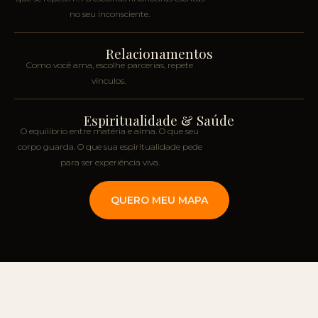
no seu inconsciente.
Relacionamentos
Como você ama, escolhe parcerias, repete
vínculos.
Espiritualidade & Saúde
O equilíbrio entre matéria e alma. O que seu
corpo guarda. O que sua espiritualidade pede
para ser experiência viva.
QUERO MEU MAPA