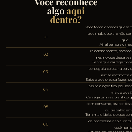
Você reconhece
algo
aqui
dentro?
Você toma decisões que sa
que mais deseja, e não con
01
quê.
Atrai sempre o me
relacionamento, mesmo 
02
mesmo que dessa vez s
Sente que carrega don
conseguiu colocar a serviç
03
isso te incomoda e
Sabe o que precisa fazer, pe
assim a ação fica pausad
04
mais o que f
Carrega um vazio antigo q
com consumo, prazer, festa
05
ou trabalho em 
Tem mais ideias do que conc
de promessas não cumpri
06
você nome
Estuda muito sobre si me