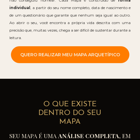
não conseguiu nomear. Cada Mapa é construído de
forma
individual
, a partir do seu nome completo, data de nascimento e
de um questionário que garante que nenhum seja igual ao outro.
Ao abrir o seu, você encontra a própria vida descrita com uma
precisão que, muitas vezes, chega a ser difícil de sustentar durante a
leitura.
QUERO REALIZAR MEU MAPA ARQUETÍPICO
O QUE EXISTE
DENTRO DO SEU
MAPA
SEU MAPA É UMA
ANÁLISE
COMPLETA
, EM