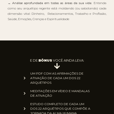
→ Análise aprofundada em todas as áreas da sua vida:
Entenda
como seu arquétipo regente está moldando (ou sabotando) cada
dimensão vital: Dinheiro, Relacionamentos, Trabalho e Profissão,
Saúde, Emoções, Crenças e Espiritualidade
E DE
BÔNUS
VOCÊ AINDA LEVA:
UM PDF COM AS AFIRMAÇÕES DE
ATIVAÇÃO DE CADA UM DOS 22
ARQUÉTIPOS
MEDITAÇÕES EM VÍDEO E MANDALAS
DE ATIVAÇÃO
ESTUDO COMPLETO DE CADA UM
DOS 22 ARQUÉTIPOS QUE COMPÕE A
JORNADA DA ALMA HUMANA