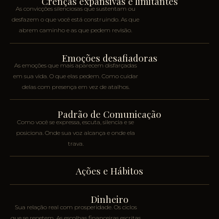
Crenças expansivas e limitantes
As convicções silenciosas que sustentam ou
desfazem o que você está construindo. As que
abrem caminho e as que pedem revisão.
Emoções desafiadoras
As emoções que mais aparecem disfarçadas
em sua vida. O que elas pedem. Como cuidar
delas com presença em vez de atalhos.
Padrão de Comunicação
Como você se expressa, escuta, silencia e se
posiciona. Onde sua voz alcança e onde ela
trava.
Ações e Hábitos
Dinheiro
Sua relação real com prosperidade. Os ciclos
que se repetem. As escolhas financeiras escritas