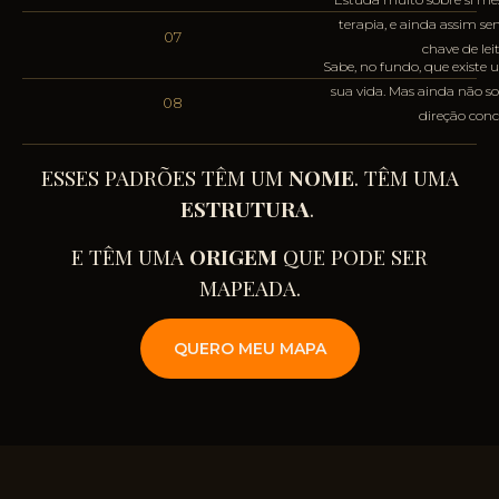
terapia, e ainda assim se
07
chave de lei
Sabe, no fundo, que existe 
sua vida. Mas ainda não s
08
direção conc
ESSES PADRÕES TÊM UM
NOME
. TÊM UMA
ESTRUTURA
.
E TÊM UMA
ORIGEM
QUE PODE SER
MAPEADA.
QUERO MEU MAPA